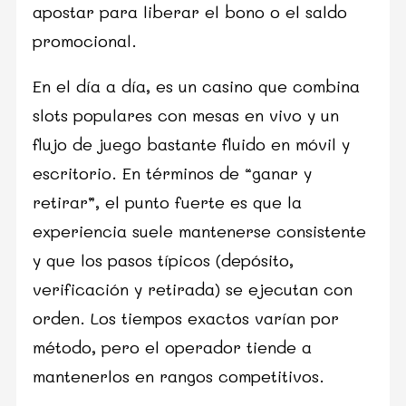
apostar para liberar el bono o el saldo
promocional.
En el día a día, es un casino que combina
slots populares con mesas en vivo y un
flujo de juego bastante fluido en móvil y
escritorio. En términos de “ganar y
retirar”, el punto fuerte es que la
experiencia suele mantenerse consistente
y que los pasos típicos (depósito,
verificación y retirada) se ejecutan con
orden. Los tiempos exactos varían por
método, pero el operador tiende a
mantenerlos en rangos competitivos.