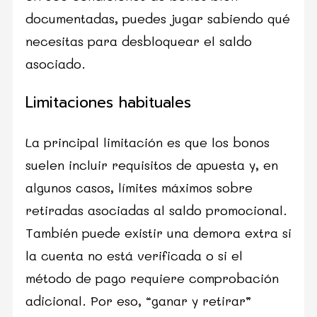
documentadas, puedes jugar sabiendo qué
necesitas para desbloquear el saldo
asociado.
Limitaciones habituales
La principal limitación es que los bonos
suelen incluir requisitos de apuesta y, en
algunos casos, límites máximos sobre
retiradas asociadas al saldo promocional.
También puede existir una demora extra si
la cuenta no está verificada o si el
método de pago requiere comprobación
adicional. Por eso, “ganar y retirar”