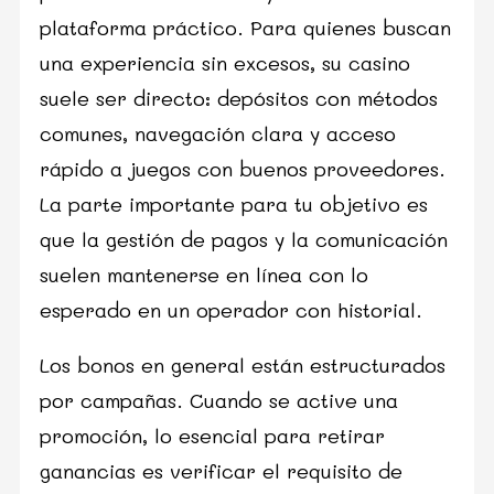
plataforma práctico. Para quienes buscan
una experiencia sin excesos, su casino
suele ser directo: depósitos con métodos
comunes, navegación clara y acceso
rápido a juegos con buenos proveedores.
La parte importante para tu objetivo es
que la gestión de pagos y la comunicación
suelen mantenerse en línea con lo
esperado en un operador con historial.
Los bonos en general están estructurados
por campañas. Cuando se active una
promoción, lo esencial para retirar
ganancias es verificar el requisito de