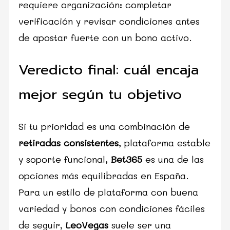
requiere organización: completar
verificación y revisar condiciones antes
de apostar fuerte con un bono activo.
Veredicto final: cuál encaja
mejor según tu objetivo
Si tu prioridad es una combinación de
retiradas consistentes
, plataforma estable
y soporte funcional,
Bet365
es una de las
opciones más equilibradas en España.
Para un estilo de plataforma con buena
variedad y bonos con condiciones fáciles
de seguir,
LeoVegas
suele ser una