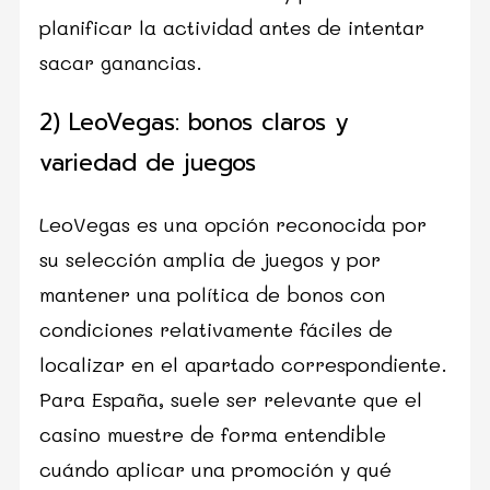
planificar la actividad antes de intentar
sacar ganancias.
2) LeoVegas: bonos claros y
variedad de juegos
LeoVegas es una opción reconocida por
su selección amplia de juegos y por
mantener una política de bonos con
condiciones relativamente fáciles de
localizar en el apartado correspondiente.
Para España, suele ser relevante que el
casino muestre de forma entendible
cuándo aplicar una promoción y qué