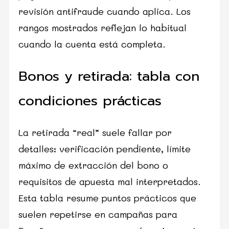
revisión antifraude cuando aplica. Los
rangos mostrados reflejan lo habitual
cuando la cuenta está completa.
Bonos y retirada: tabla con
condiciones prácticas
La retirada “real” suele fallar por
detalles: verificación pendiente, límite
máximo de extracción del bono o
requisitos de apuesta mal interpretados.
Esta tabla resume puntos prácticos que
suelen repetirse en campañas para