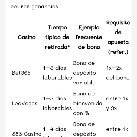
retirar ganancias.
Requisito
Tiempo
Ejemplo
de
Casino
típico de
frecuente
apuesta
retirada*
de bono
(refer.)
Bono de
1–3 días
1x–2x
Bet365
depósito
laborables
del bono
variable
Bono de
1–3 días
entre 1x
LeoVegas
bienvenida
laborables
y 3x
con %
Bono de
1–4 días
entre 1x
888 Casino
depósito