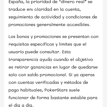
España, la prioridad de “dinero real” se
traduce en: claridad en la cuenta,
seguimiento de actividad y condiciones de
promociones generalmente accesibles.
Los bonos y promociones se presentan con
requisitos específicos y límites que el
usuario puede consultar. Esta
transparencia ayuda cuando el objetivo
es retirar ganancias en lugar de quedarse
solo con saldo promocional. Si ya operas
con cuentas verificadas y métodos de
pago habituales, PokerStars suele
funcionar de forma bastante estable para
el día a día.